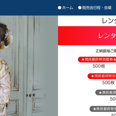
ホーム
販売会日程・会場
レン
レン
正絹振袖ご
★県民都民特別価格
500枚
★県民都民特別
500枚
★県民都
5
★県民都民特
5