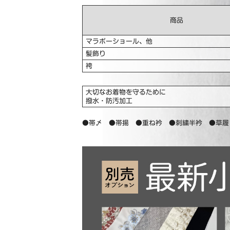
商品
マラボーショール、他
髪飾り
袴
大切なお着物を守るために
撥水・防汚加工
●帯〆 ●帯揚 ●重ね衿 ●刺繍半衿 ●草履・