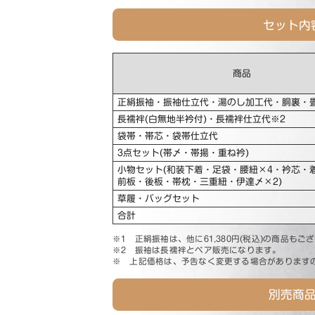
セット内
商品
正絹振袖・振袖仕立代・湯のし加工代・胴裏・
長襦袢(白無地半衿付)・長襦袢仕立代※2
袋帯・帯芯・袋帯仕立代
3点セット(帯〆・帯揚・重ね衿)
小物セット(和装下着・足袋・腰紐×4・衿芯・
前板・後板・帯枕・三重紐・伊達〆×2)
草履・バッグセット
合計
※1 正絹振袖は、他に61,380円(税込)
の商品もござ
※2 振袖は長襦袢とペア販売になります。
※ 上記価格は、予告なく変更する場合があります
別売商