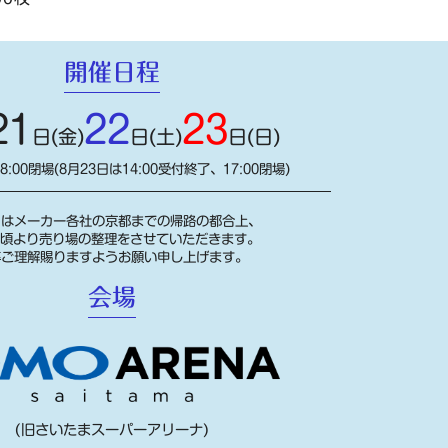
開催日程
21
22
23
日(金)
日(土)
日(日)
18:00閉場(8月23日は14:00受付終了、17:00閉場)
日はメーカー各社の京都までの帰路の都合上、
00頃より売り場の整理をさせていただきます。
卒ご理解賜りますようお願い申し上げます。
会場
(旧さいたまスーパーアリーナ)