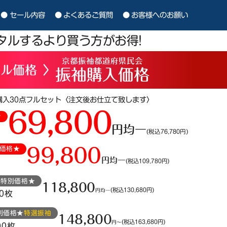
セール内容
よくあるご質問
お客様へのお願い
タルするより買う方がお得!
京都振袖都道府県民会
タル価格
〉
振袖購入価格
購入30点フルセット
〈注文後お仕立て致します〉
69,800
★
円均一
(税込76,780円)
99,800
価格★
円均一
(税込109,780円)
民特別価格★
118,800
(税込130,680円)
円均一
00枚
別価格★
特選振袖
148,800
(税込163,680円)
円〜
00枚