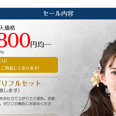
セール内容
入価格
800
円均一
円)
り!
枚
ご用意しております!
がり
フルセット
致します〉
をお仕立て上がりでご提供。京都
。ぜひこの機会にお求めくださ