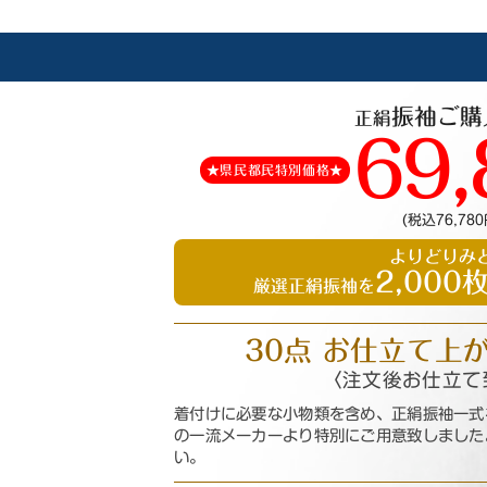
振袖ご購
正絹
69,
★県民都民特別価格★
(税込76,780
よりどりみど
2,000
厳選正絹振袖を
30点 お仕立て上
〈注文後お仕立て
着付けに必要な小物類を含め、正絹振袖一式
の一流メーカーより特別にご用意致しました
い。