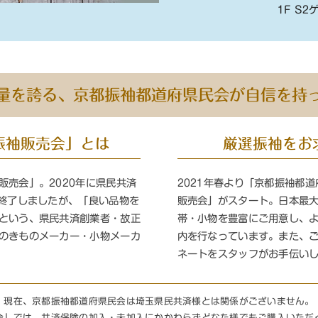
1F S
量を誇る、京都振袖都道府県民会が自信を持
振袖販売会」とは
厳選振袖をお
販売会」。2020年に県民共済
2021年春より「京都振袖都道
が終了しましたが、「良い品物を
販売会」がスタート。日本最
という、県民共済創業者・故正
帯・小物を豊富にご用意し、
のきものメーカー・小物メーカ
内を行なっています。また、
ネートをスタッフがお手伝い
現在、京都振袖都道府県民会は埼玉県民共済様とは関係がございません。
会」では、共済保険の加入・未加入にかかわらず
どなた様でもご購入
いただ